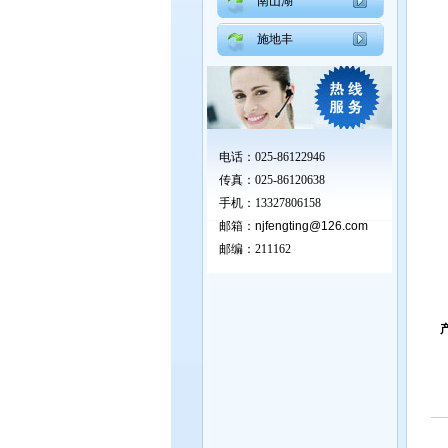
南山湖
施地丰
电话：025-86122946
传真：025-86120638
手机：13327806158
邮箱：
njfengting@126.com
邮编：211162
产