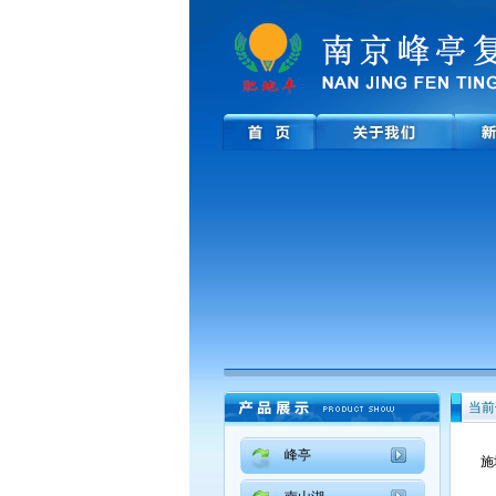
当前
峰亭
施